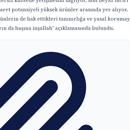
ersiz kalitede yetişmesini sağlıyor. Mut beyaz inciri
şaret potansiyeli yüksek ürünler arasında yer alıyor.
nlerin de hak ettikleri tanınırlığa ve yasal koruma
rın da başına inşallah” açıklamasında bulundu.