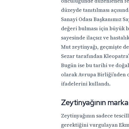
öncülüğünde düzenlenen fest
düzeyde tanıtılması açısınd
Sanayi Odası Başkanımız Say
değeri bulması için büyük bi
sayesinde ilaçsız ve hastalı
Mut zeytinyağı, geçmişte de
Sezar tarafından Kleopatra’y
Bugün ise bu tarihi ve doğa
olarak Avrupa Birliği’nden 
ifadelerini kullandı.
Zeytinyağının markal
Zeytinyağının sadece tescil
gerektiğini vurgulayan Ekme