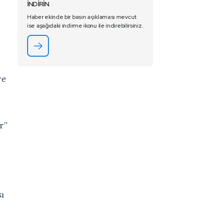
İNDİRİN
e
Haber ekinde bir basın açıklaması mevcut
ise aşağıdaki indirme ikonu ile indirebilirsiniz.
re
r”
sı