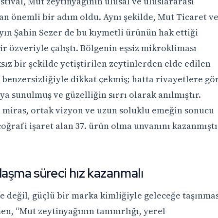
ival, Mut zeytinyağının ulusal ve uluslararası
an önemli bir adım oldu. Aynı şekilde, Mut Ticaret v
ın Şahin Sezer de bu kıymetli ürünün hak ettiği
r özveriyle çalıştı. Bölgenin eşsiz mikrokliması
ksız bir şekilde yetiştirilen zeytinlerden elde edilen
 benzersizliğiyle dikkat çekmiş; hatta rivayetlere gö
a sunulmuş ve güzelliğin sırrı olarak anılmıştır.
l miras, ortak vizyon ve uzun soluklu emeğin sonucu
coğrafi işaret alan 37. ürün olma unvanını kazanmıştı
aşma süreci hız kazanmalı
le değil, güçlü bir marka kimliğiyle geleceğe taşınma
n, “Mut zeytinyağının tanınırlığı, yerel