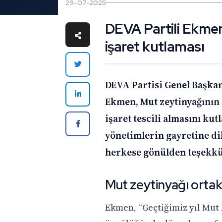
29-07-2025
DEVA Partili Ekme
işaret kutlaması
DEVA Partisi Genel Başka
Ekmen, Mut zeytinyağının 
işaret tescili almasını kut
yönetimlerin gayretine di
herkese gönülden teşekkü
Mut zeytinyağı ortak 
Ekmen, “Geçtiğimiz yıl Mut