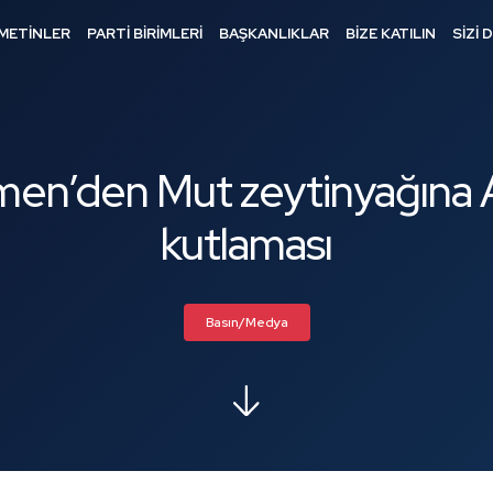
METİNLER
PARTİ BİRİMLERİ
BAŞKANLIKLAR
BİZE KATILIN
SİZİ 
men’den Mut zeytinyağına A
kutlaması
Basın/Medya