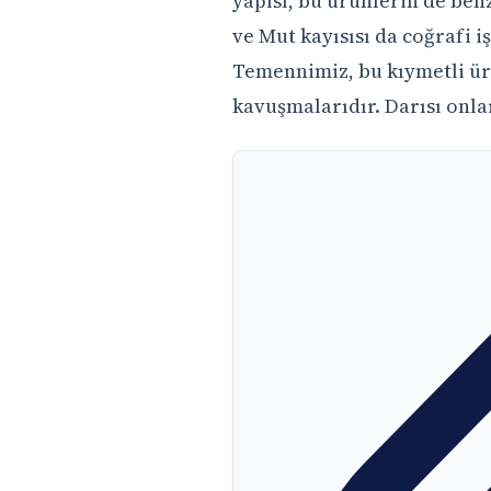
yapısı, bu ürünlerin de benz
ve Mut kayısısı da coğrafi i
Temennimiz, bu kıymetli ürü
kavuşmalarıdır. Darısı onla