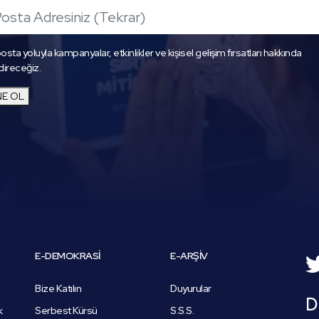
osta yoluyla kampanyalar, etkinlikler ve kişisel gelişim fırsatları hakkında
direceğiz.
E OL
E-DEMOKRASİ
E-ARŞİV
Bize Katılın
Duyurular
D
k
Serbest Kürsü
S.S.S.