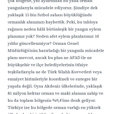
çok bölgede, yaz aylarından bu yana orman
yangınlarıyla mücadele ediyoruz. Şimdiye dek
yaklaşık 15 bin futbol sahası büyüklüğünde
ormanlık alanımızı kaybettik. Peki, bu tabloya
rağmen neden hâlâ bütünleşik bir yangın eylem
planımız yok? Neden afet eylem planlarımız 10
yıldır güncellenmiyor? Orman Genel
Müdürlüğü’nün hazırladığı bir yangınla mücadele
planı mevcut, ancak bu plan ne AFAD ile ne
büyükşehir ve ilçe belediyelerinin itfaiye
teşkilatlarıyla ne de Türk Silahlı Kuvvetleri veya
emniyet birimleriyle koordineli ve entegre bir
yapıda değil. Oysa Akdeniz ülkelerinde, yaklaşık
81 milyon hektar orman ve maki alanına sahip ve
bu da toplam bölgenin %9,4’üne denk geliyor.
Türkiye ise bu bölgede orman varlığı en yüksek