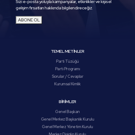
Sizi e-posta yoluyla kampanyalar, etkinlikler ve kişisel
gelişim fırsatları hakkında bilgilendireceğiz.
ABONE OL
TEMEL METİNLER
Parti Tüzüğü
Parti Programı
Sorular / Cevaplar
Kurumsal Kimlik
BİRİMLER
Genel Başkan
Genel Merkez Başkanlık Kurulu
Genel Merkez Yönetim Kurulu
Merkez Disiplin Kurulu