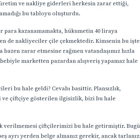
 üretim ve nakliye giderleri herkesin zarar ettiği,
lamadığı bu tabloyu oluşturdu.
iler para kazanamamakta, hükumetin 40 liraya
n de nakliyeciler çile çekmektedir. Kimsenin bu işt
a bazen zarar etmesine rağmen vatandaşımız hızla
ebebiyle marketten pazardan alışveriş yapamaz hale
leri bu hale geldi? Cevabı basittir. Plansızlık,
e çiftçiye gösterilen ilgisizlik, bizi bu hale
k verilmemesi çiftçilerimizi bu hale getirmiştir. Bug
beş ayrı yerden belge almanız gerekir, ancak tarlanız