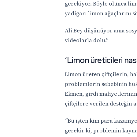
gerekiyor. Böyle olunca li
yadigarı limon ağaçlarını 
Ali Bey düşünüyor ama sosy
videolarla dolu.”
‘Limon üreticileri nas
Limon üreten çiftçilerin, h
problemlerin sebebinin hük
Ekmen, girdi maliyetlerini
çiftçilere verilen desteğin a
“
Bu işten kim para kazanıyo
gerekir ki, problemin kayna