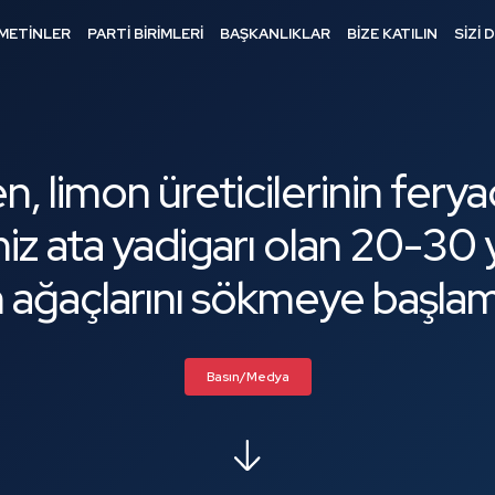
METİNLER
PARTİ BİRİMLERİ
BAŞKANLIKLAR
BİZE KATILIN
SİZİ 
 limon üreticilerinin feryad
iz ata yadigarı olan 20-30 
 ağaçlarını sökmeye başlamı
Basın/Medya