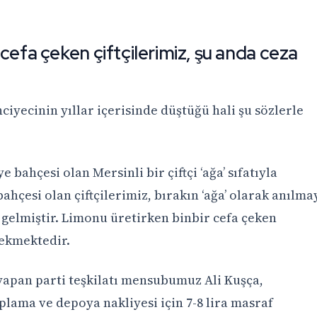
cefa çeken çiftçilerimiz, şu anda ceza
yecinin yıllar içerisinde düştüğü hali şu sözlerle
bahçesi olan Mersinli bir çiftçi ‘ağa’ sıfatıyla
hçesi olan çiftçilerimiz, bırakın ‘ağa’ olarak anılmay
gelmiştir. Limonu üretirken binbir cefa çeken
çekmektedir.
i yapan parti teşkilatı mensubumuz Ali Kuşça,
lama ve depoya nakliyesi için 7-8 lira masraf