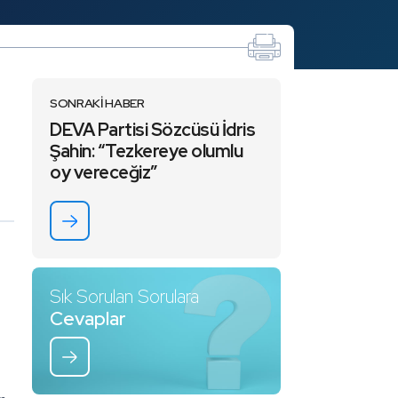
SONRAKİ HABER
DEVA Partisi Sözcüsü İdris
Şahin: “Tezkereye olumlu
oy vereceğiz”
Sık Sorulan Sorulara
Cevaplar