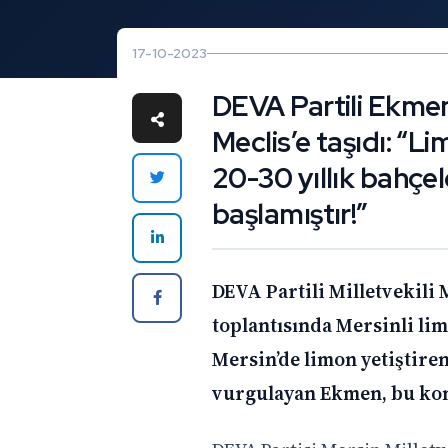
17-10-2023
DEVA Partili Ekmen,
Meclis’e taşıdı: “Li
20-30 yıllık bahçe
başlamıştır!”
DEVA Partili Milletvekil
toplantısında
Mersinli lim
Mersin’de limon yetiştiren
vurgulayan Ekmen, bu kon