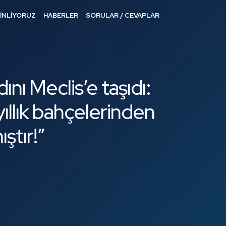
DİNLİYORUZ
HABERLER
SORULAR / CEVAPLAR
ını Meclis’e taşıdı:
yıllık bahçelerinden
ştır!”