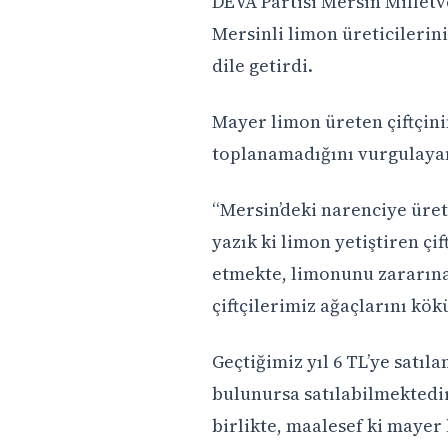
DEVA Partisi Mersin Millet
Mersinli limon üreticilerin
dile getirdi.
Mayer limon üreten çiftçini
toplanamadığını vurgulayan 
“Mersin’deki narenciye üre
yazık ki limon yetiştiren ç
etmekte, limonunu zararına
çiftçilerimiz ağaçlarını kö
Geçtiğimiz yıl 6 TL’ye satıla
bulunursa satılabilmektedi
birlikte, maalesef ki maye