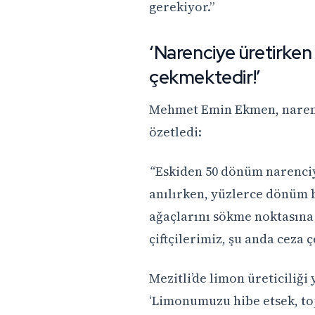
gerekiyor.”
‘Narenciye üretirken 
çekmektedir!’
Mehmet Emin Ekmen, narenci
özetledi:
“
Eskiden 50 dönüm narenciye 
anılırken, yüzlerce dönüm ba
ağaçlarını sökme noktasına 
çiftçilerimiz, şu anda ceza 
Mezitli’de limon üreticiliğ
‘Limonumuzu hibe etsek, top