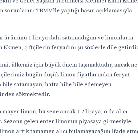
vekili ve Genel Başkan Yardımcısı Mehmet Emin Ekme
in sorunlarını TBMM’de yaptığı basın açıklamasıyla
n ürününü 1 liraya dahi satamadığını ve limonların
Ekmen, çiftçilerin feryadını şu sözlerle dile getirdi:
timi, ülkemiz için büyük önem taşımaktadır, ancak ne
iftçilerimiz bugün düşük limon fiyatlarından feryat
 bile satamayan, hatta hibe bile edemeyen
künden sökmektedir.
n mayer limon, bu sene ancak 1-2 liraya, o da alıcı
r. Sezonu gelen enter limonun piyasaya girmesiyle
r limon artık tamamen alıcı bulamayacağını ifade etm