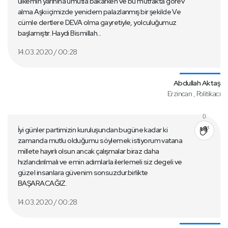
ülkemin yarınına umutla bakarken ve bu mutfakta görev
alma Aşkı içimizde yenidem palazlanmış bir şekilde Ve
cümle dertlere DEVA olma gayretiyle, yolculuğumuz
başlamıştır. Haydi Bismillah...
14.03.2020 / 00:28
Abdullah Aktaş
Erzincan , Politikacı
0
İyi günler partimizin kuruluşundan bugüne kadar ki
zamanda mutlu olduğumu söylemek istiyorum vatana
millete hayırlı olsun ancak çalışmalar biraz daha
hızlandırılmalı ve emin adımlarla ilerlemeli siz degeli ve
güzel insanlara güvenim sonsuzdur.birlikte
BAŞARACAĞIZ.
14.03.2020 / 00:28