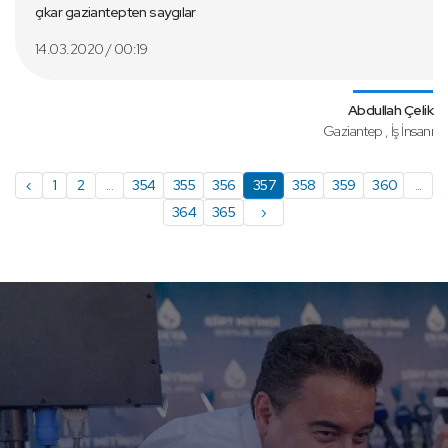
çıkar gaziantepten saygılar
14.03.2020 / 00:19
Abdullah Çelik
Gaziantep , İş İnsanı
‹
1
2
...
354
355
356
357
358
359
360
...
364
365
›