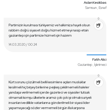
Aslan Kesikbas
Samsun , Esnaf
0
Partimizin kurulması türkiyemiz ve halkimiza hayırlı olsun
rabbim doğrü siyaset doğru hizmet etmeyi nasip etsin
gaziantep için partimize hizmet için hazırım
14.03.2020 / 00:24
Fatih Alici
Gaziantep , İşletmeci
0
Kürt sorunu çözülmeli belli kesimlere açılan musluklar
kesilmeli hiç birşey birilerine peşkeş çekilmemeli ihaleler
yandaşa verilmemeli içerde gazeteci ve siyasiler tutsak
olmamalı komşu ülkelerle aramız çok çok iyi olmalı suriyeli
insanları ivedilikle vatanlarına gönderilmeli bir siyasi lider
yapamayacağı sözler vermemeli birgün illa karşısına