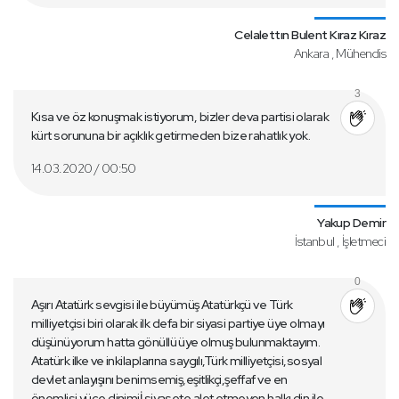
Celalettın Bulent Kıraz Kıraz
Ankara , Mühendis
3
Kısa ve öz konuşmak istiyorum, bizler deva partisi olarak
kürt sorununa bir açıklık getirmeden bize rahatlık yok.
14.03.2020 / 00:50
Yakup Demir
İstanbul , İşletmeci
0
Aşırı Atatürk sevgisi ile büyümüş Atatürkçü ve Türk
milliyetçisi biri olarak ilk defa bir siyasi partiye üye olmayı
düşünüyorum hatta gönüllü üye olmuş bulunmaktayım.
Atatürk ilke ve inkilaplarına saygılı,Türk milliyetçisi,sosyal
devlet anlayışını benimsemiş,eşitlikçi,şeffaf ve en
önemlisi yüce dinimiİ siyasete alet etmeyen halkı din ile