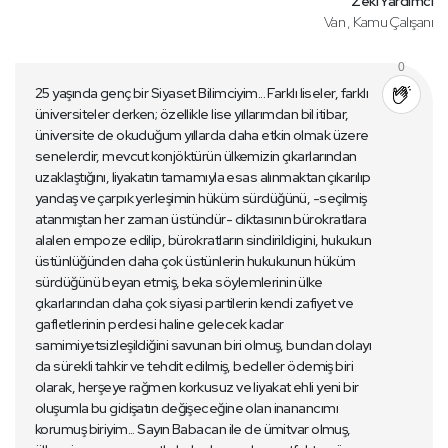
Zeki Yardımcı
Van , Kamu Çalışanı
0
25 yaşında genç bir Siyaset Bilimciyim... Farklı liseler, farklı
üniversiteler derken; özellikle lise yıllarımdan bil itibar,
üniversite de okuduğum yıllarda daha etkin olmak üzere
senelerdir, mevcut konjöktürün ülkemizin çıkarlarından
uzaklaştığını, liyakatın tamamıyla esas alınmaktan çıkarılıp
yandaş ve çarpık yerleşimin hüküm sürdüğünü, -seçilmiş
atanmıştan her zaman üstündür- diktasının bürokratlara
alalen empoze edilip, bürokratların sindirildigini, hukukun
üstünlüğünden daha çok üstünlerin hukukunun hüküm
sürdüğünü beyan etmiş, beka söylemlerinin ülke
çıkarlarından daha çok siyasi partilerin kendi zafiyet ve
gafletlerinin perdesi haline gelecek kadar
samimiyetsizleşildiğini savunan biri olmuş, bundan dolayı
da sürekli tahkir ve tehdit edilmiş, bedeller ödemiş biri
olarak, herşeye rağmen korkusuz ve liyakat ehli yeni bir
oluşumla bu gidişatın değişeceğine olan inanancımı
korumuş biriyim... Sayın Babacan ile de ümitvar olmuş,