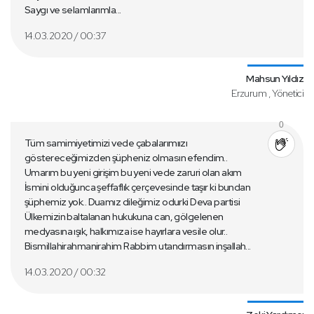
Saygı ve selamlarımla...
14.03.2020 / 00:37
Mahsun Yıldız
Erzurum , Yönetici
0
Tüm samimiyetimizi vede çabalarımıızı
göstereceğimizden şüpheniz olmasın efendim..
Umarım bu yeni girişim bu yeni vede zaruri olan akım
İsmini olduğunca şeffaflık çerçevesinde taşır ki bundan
şüphemiz yok.. Duamız dileğimiz odurki Deva partisi
Ülkemizin baltalanan hukukuna can, gölgelenen
medyasına ışık, halkımıza ise hayırlara vesile olur..
Bismillahirahmanirahim Rabbim utandırmasın inşallah...
14.03.2020 / 00:32