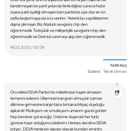
kandırmayan bir parti yolunda ilerlediğiniz sürece hiçbir
siyasi parti üyeliği olmayan ben partinize üye olur en ön
safta koşturmaya da söz veririm. Yeterki bu saydıklarımın
dışına çıkmayın. Biz Atatürk sevgisini chp den
öğrenmedik Türkçülük ve milliyetçilik sevgisini mhp den
öğrenmedik ve Dinimizi sevmeyi akp den öğrenmedik.
14.03.2020 / 00:39
Fatih Koç
Balıkesir , Teknik Eleman
0
Öncelikle DEVA Partisi’nin milletimize hayırlı olmasını
temenni ederim. Ülkemizin kangren olmuş bir zaman
dilimine girmesine karşın taze bir kana ihtiyaç duyduğu
aşikardır. Mutluyum ve umutluyum umarım güzel günleri
hep beraber göreceğiz. Üstüme düşecek her türlü
göreve hazır olduğumu bildiririm. Herkes derdine DEVA
istiyor , DEVA herkesin davası olacak bundan eminim.