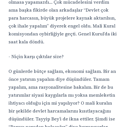
olmasa yapamazdı… Çok mücadelesini verdim
ama başka fikirde olan arkadaşlar “Devlet çok
para harcasın, büyük projelere kaynak aktarılsın,
çok ihale yapalım” diyerek engel oldu. Mali Kural
komisyondan oybirliğiyle geçti. Genel Kurul’da iki
saat kala döndü.
- Niçin karşı çıktılar size?
O günlerde bütçe sağlam, ekonomi sağlam. Bir an
önce yatırım yapalım diye düşündüler. Tamam
yapalım, ama rasyonalitesine bakalım. Bir de bu
yatırımlar siyasi kaygılarla mı yoksa memleketin
ihtiyacı olduğu için mi yapılıyor? O mali kuralın
bir şekilde devlet harcamalarını kısıtlayacağını
düşündüler. Tayyip Bey’i de ikna ettiler. Şimdi ise
“Parayı nereden bulacağız” diye kıvranıyorlar.