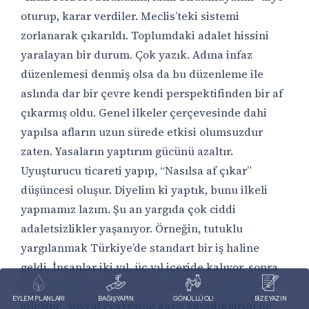
oturup, karar verdiler. Meclis’teki sistemi
zorlanarak çıkarıldı. Toplumdaki adalet hissini
yaralayan bir durum. Çok yazık. Adına infaz
düzenlemesi denmiş olsa da bu düzenleme ile
aslında dar bir çevre kendi perspektifinden bir af
çıkarmış oldu. Genel ilkeler çerçevesinde dahi
yapılsa afların uzun sürede etkisi olumsuzdur
zaten. Yasaların yaptırım gücünü azaltır.
Uyuşturucu ticareti yapıp, “Nasılsa af çıkar”
düşüncesi oluşur. Diyelim ki yaptık, bunu ilkeli
yapmamız lazım. Şu an yargıda çok ciddi
adaletsizlikler yaşanıyor. Örneğin, tutuklu
yargılanmak Türkiye’de standart bir iş haline
geldi. İnsanlar iki yıl, üç yıl içeride kalıyor, sonra
beraat ediyor. Peki iki-üç yıl içeride kaldığında
EYLEM PLANLARI
BAĞIŞ YAPIN
GÖNÜLLÜ OL!
BİZE YAZIN
ailesine, sosyal çevresine karşı yaşadıklarını ne