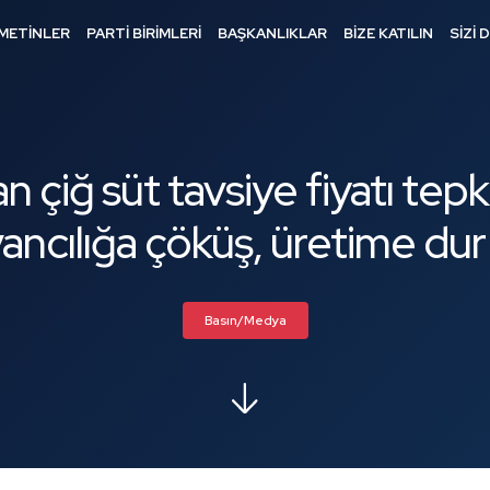
METİNLER
PARTİ BİRİMLERİ
BAŞKANLIKLAR
BİZE KATILIN
SİZİ 
n çiğ süt tavsiye fiyatı tepki
yvancılığa çöküş, üretime du
Basın/Medya