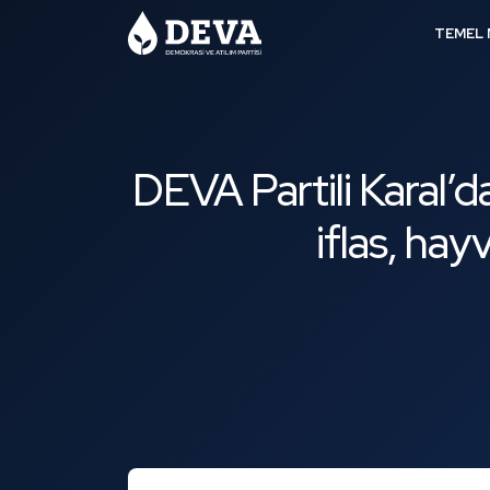
TEMEL 
DEVA Partili Karal’da
iflas, ha