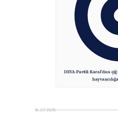
DEVA-Partili-Karal’dan-çiğ-sü
hayvancılığa
16-07-2025