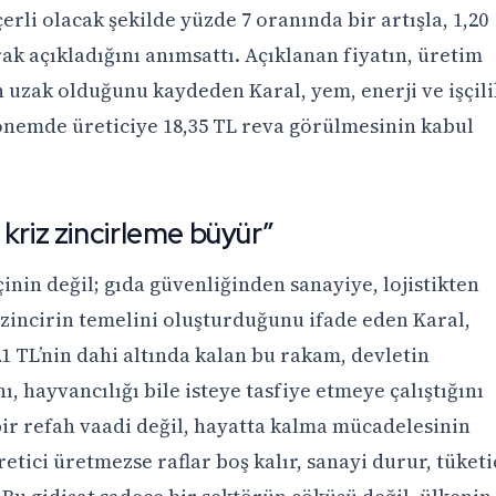
erli olacak şekilde yüzde 7 oranında bir artışla, 1,20
ak açıkladığını anımsattı. Açıklanan fiyatın, üretim
 uzak olduğunu kaydeden Karal, yem, enerji ve işçili
dönemde üreticiye 18,35 TL reva görülmesinin kabul
kriz zincirleme büyür”
çinin değil; gıda güvenliğinden sanayiye, lojistikten
incirin temelini oluşturduğunu ifade eden Karal,
21 TL’nin dahi altında kalan bu rakam, devletin
ı, hayvancılığı bile isteye tasfiye etmeye çalıştığını
 bir refah vaadi değil, hayatta kalma mücadelesinin
etici üretmezse raflar boş kalır, sanayi durur, tüketi