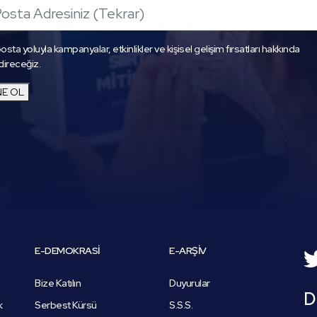
osta yoluyla kampanyalar, etkinlikler ve kişisel gelişim fırsatları hakkında
direceğiz.
E OL
E-DEMOKRASİ
E-ARŞİV
Bize Katılın
Duyurular
D
k
Serbest Kürsü
S.S.S.