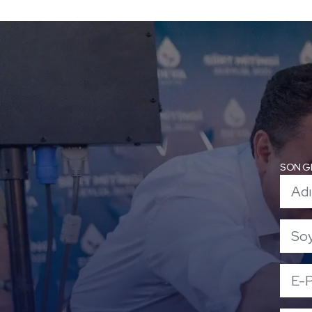
SON G