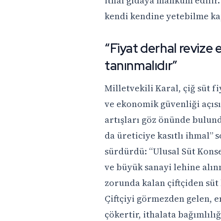
ithal gıdaya mahkûm edilir.
kendi kendine yetebilme kap
“Fiyat derhal revize 
tanınmalıdır”
Milletvekili Karal, çiğ süt f
ve ekonomik güvenliği açısı
artışları göz önünde bulun
da üreticiye kasıtlı ihmal”
sürdürdü: “Ulusal Süt Konseyi
ve büyük sanayi lehine alı
zorunda kalan çiftçiden süt
Çiftçiyi görmezden gelen, e
çökertir, ithalata bağımlılı