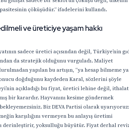
 Bu gidişat sadece bir sektörün çöküşü değil, ülkenin
asitesinin çöküşüdür.” ifadelerini kullandı.
edilmeli ve üreticiye yaşam hakkı
iyatının sadece üretici açısından değil, Türkiye’nin gı
ndan da stratejik olduğunu vurguladı. Maliyet
durulmadan yapılan bu artışın, “ya hesap bilmeme ya
 sonucu doğduğunu kaydeden Karal, sözlerini şöyle
’nin açıkladığı bu fiyat, üretici lehine değil, ithalat
nmış bir karardır. Hayvanını kesime göndermek
 bekleyemezsiniz. Biz DEVA Partisi olarak uyarıyoruz
meğin karşılığını vermeyen bu anlayış üretimi
ğı derinleştirir, yoksulluğu büyütür. Fiyat derhal revi