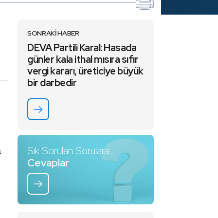
SONRAKİ HABER
DEVA Partili Karal: Hasada
günler kala ithal mısıra sıfır
vergi kararı, üreticiye büyük
bir darbedir
n
Sık Sorulan Sorulara
Cevaplar