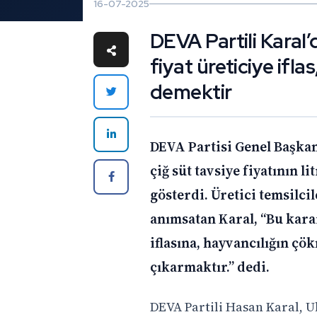
16-07-2025
DEVA Partili Karal’d
fiyat üreticiye ifl
demektir
DEVA Partisi Genel Başkan
çiğ süt tavsiye fiyatının l
gösterdi. Üretici temsilci
anımsatan Karal, “Bu karar,
iflasına, hayvancılığın ç
çıkarmaktır.” dedi.
DEVA Partili Hasan Karal, Ul