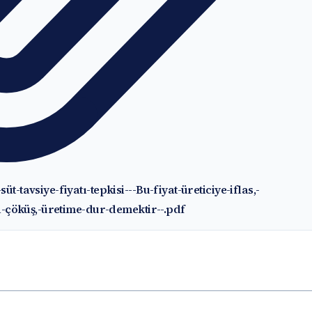
t-tavsiye-fiyatı-tepkisi---Bu-fiyat-üreticiye-iflas,-
-çöküş,-üretime-dur-demektir--.pdf