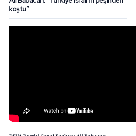
Ali Babacan: “Türkiye İsrail’in peşinden
koştu”