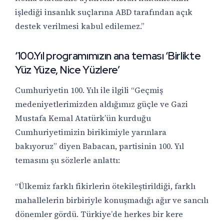
işlediği insanlık suçlarına ABD tarafından açık
destek verilmesi kabul edilemez.”
‘
100.Yıl programımızın ana
teması ‘Birlikte
Yüz Yü
ze, Nice Y
üzlere
’
Cumhuriyetin 100. Yılı ile ilgili “Geçmiş
medeniyetlerimizden aldığımız güçle ve Gazi
Mustafa Kemal Atatürk’ün kurduğu
Cumhuriyetimizin birikimiyle yarınlara
bakıyoruz” diyen Babacan, partisinin 100. Yıl
temasını şu sözlerle anlattı:
“
Ü
lkemiz farklı fikirlerin ötekileştirildiği, farklı
mahallelerin birbiriyle konuşmadığı ağır ve sancılı
dönemler gördü. Türkiye
’
de herkes bir kere