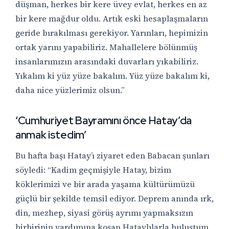
düşman, herkes bir kere üvey evlat, herkes en az
bir kere mağdur oldu. Artık eski hesaplaşmaların
geride bırakılması gerekiyor. Yarınları, hepimizin
ortak yarını yapabiliriz. Mahallelere bölünmüş
insanlarımızın arasındaki duvarları yıkabiliriz.
Yıkalım ki yüz yüze bakalım. Yüz yüze bakalım ki,
daha nice yüzlerimiz olsun.”
‘
Cumhuriyet
Bayramını önce
Hatay’da
anmak istedim’
Bu hafta başı Hatay’ı ziyaret eden Babacan şunları
söyledi: “Kadim geçmişiyle Hatay, bizim
köklerimizi ve bir arada yaşama kültürümüzü
güçlü bir şekilde temsil ediyor. Deprem anında ırk,
din, mezhep, siyasi görüş ayrımı yapmaksızın
birbirinin yardımına koşan Hataylılarla buluştum.