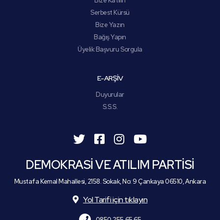
Bize Katılın
Serbest Kürsü
Bize Yazın
Bağış Yapın
Üyelik Başvuru Sorgula
E-ARŞİV
Duyurular
S.S.S.
DEMOKRASİ VE ATILIM PARTİSİ
Mustafa Kemal Mahallesi, 2158. Sokak, No: 9 Çankaya 06510, Ankara
Yol Tarifi için tıklayın
0850 255 65 65