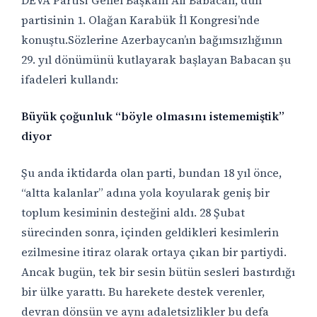
DEVA Partisi Genel Başkanı Ali Babacan, dün
partisinin 1. Olağan Karabük İl Kongresi
’
nde
konuştu.Sözlerine Azerbaycan’ın bağımsızlığının
29. yıl dönümünü kutlayarak başlayan Babacan şu
ifadeleri kullandı:
Büyük çoğunluk “böyle olmasını istememiştik”
diyor
Şu anda iktidarda olan parti, bundan 18 yıl önce,
“altta kalanlar” adına yola koyularak geniş bir
toplum kesiminin desteğini aldı. 28 Şubat
sürecinden sonra, içinden geldikleri kesimlerin
ezilmesine itiraz olarak ortaya çıkan bir partiydi.
Ancak bugün, tek bir sesin bütün sesleri bastırdığı
bir ülke yarattı. Bu harekete destek verenler,
devran dönsün ve aynı adaletsizlikler bu defa