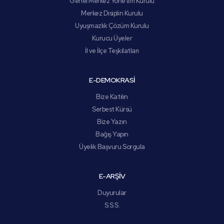
Genel Merkez Yönetim Kurulu
Merkez Disiplin Kurulu
Uyuşmazlık Çözüm Kurulu
Kurucu Üyeler
İl ve İlçe Teşkilatları
E-DEMOKRASİ
Bize Katılın
Serbest Kürsü
Bize Yazın
Bağış Yapın
Üyelik Başvuru Sorgula
E-ARŞİV
Duyurular
S.S.S.