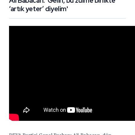
Ali Babacan: 'Gelin, bu zulme birlikte
‘artık yeter’ diyelim'