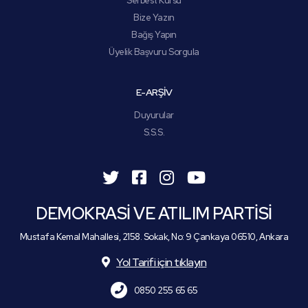
Serbest Kürsü
Bize Yazın
Bağış Yapın
Üyelik Başvuru Sorgula
E-ARŞİV
Duyurular
S.S.S.
DEMOKRASİ VE ATILIM PARTİSİ
Mustafa Kemal Mahallesi, 2158. Sokak, No: 9 Çankaya 06510, Ankara
Yol Tarifi için tıklayın
0850 255 65 65