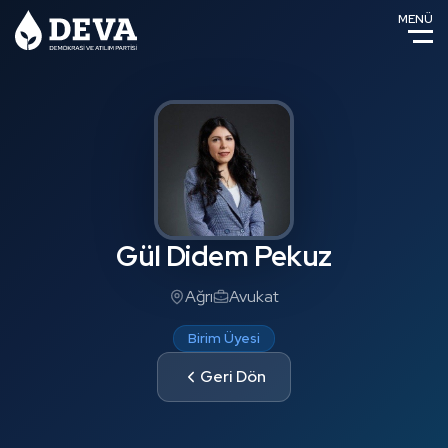
MENÜ
Gül Didem Pekuz
Ağrı
Avukat
Birim Üyesi
Geri Dön