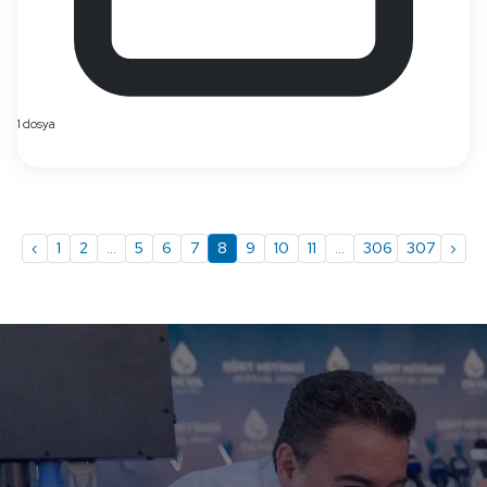
1 dosya
‹
1
2
...
5
6
7
8
9
10
11
...
306
307
›