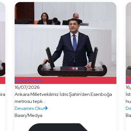
Basın/Medya
Ba
16/07/2026
16
ira
Ankara Milletvekilimiz İdris Şahin’den Esenboğa
İs
metrosu tepk...
hu
Devamını Oku
De
Basın/Medya
Ba