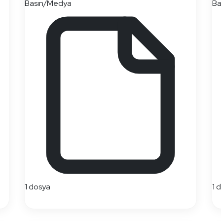
Basın/Medya
Ba
1 dosya
1 