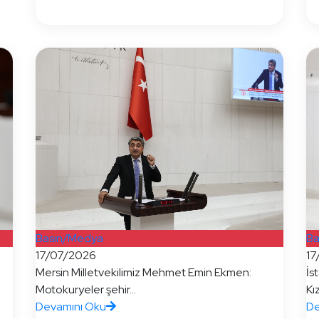
Basın/Medya
Ba
17/07/2026
17
Mersin Milletvekilimiz Mehmet Emin Ekmen:
İs
Motokuryeler şehir...
Kız
Devamını Oku
De