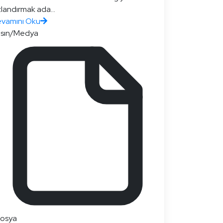
zlandırmak ada...
vamını Oku
sın/Medya
dosya