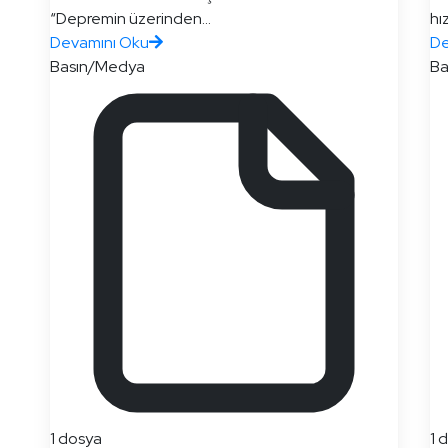
“Depremin üzerinden...
hı
Devamını Oku
De
Basın/Medya
Ba
1 dosya
1 