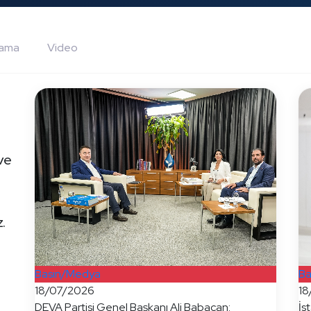
lama
Video
 ve
.
Basın/Medya
Ba
18/07/2026
18
DEVA Partisi Genel Başkanı Ali Babacan:
İs