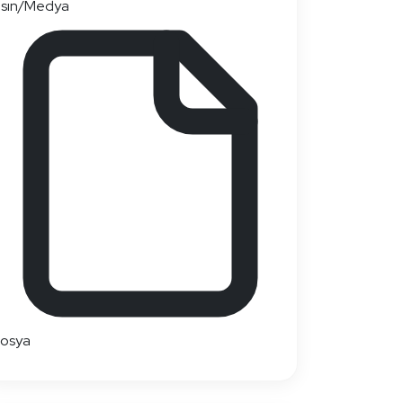
sın/Medya
dosya