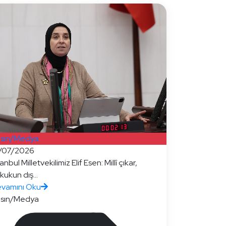
sın/Medya
/07/2026
tanbul Milletvekilimiz Elif Esen: Millî çıkar,
kukun dış...
vamını Oku
sın/Medya