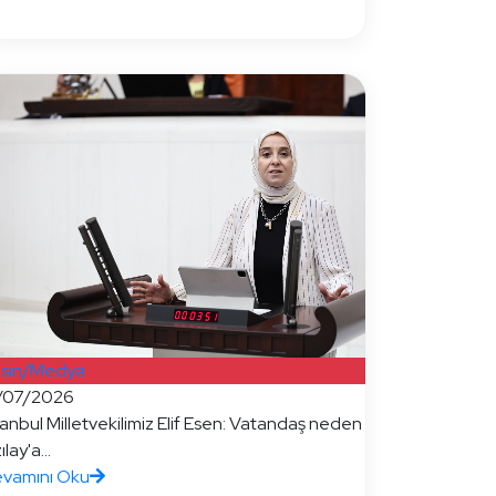
sın/Medya
/07/2026
tanbul Milletvekilimiz Elif Esen: Vatandaş neden
ılay'a...
vamını Oku