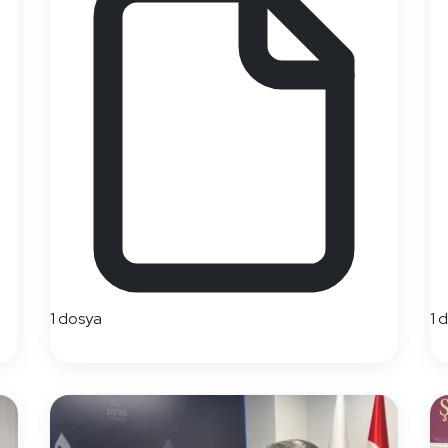
1 dosya
1 