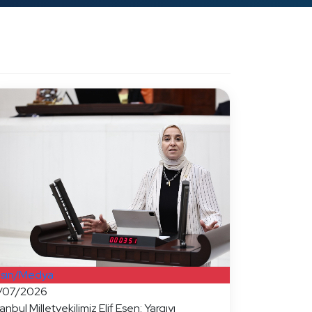
sın/Medya
/07/2026
tanbul Milletvekilimiz Elif Esen: Yargıyı