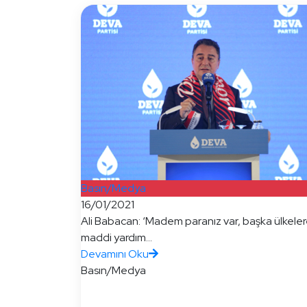
Basın/Medya
16/01/2021
Ali Babacan: ‘Madem paranız var, başka ülkele
maddi yardım...
Devamını Oku
Basın/Medya