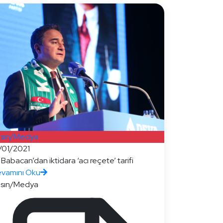
sın/Medya
/01/2021
i Babacan’dan iktidara ‘acı reçete’ tarifi
vamını Oku
sın/Medya