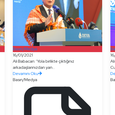
Basın/Medya
Ba
16/01/2021
16
Ali Babacan: ‘Yola birlikte çıktığınız
Al
arkadaşlarınızdan yan...
Cu
Devamını Oku
De
Basın/Medya
Ba