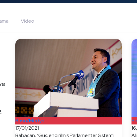
lama
Video
 ve
.
Basın/Medya
Ba
17/01/2021
16
Babacan, ‘Güçlendirilmiş Parlamenter Sistem’i
Al