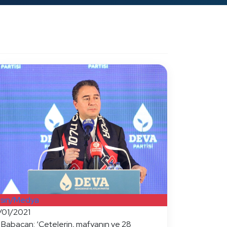
sın/Medya
/01/2021
i Babacan: ‘Çetelerin, mafyanın ve 28