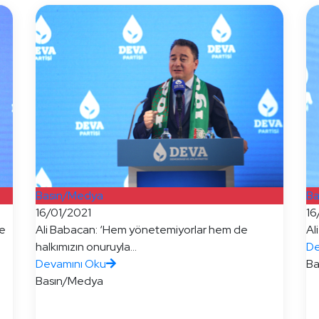
Basın/Medya
Ba
16/01/2021
16
re
Ali Babacan: ‘Hem yönetemiyorlar hem de
Al
halkımızın onuruyla...
De
Devamını Oku
Ba
Basın/Medya