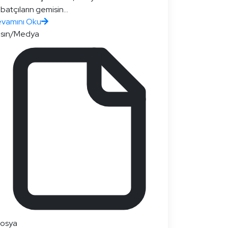
batçıların gemisin...
vamını Oku
sın/Medya
dosya