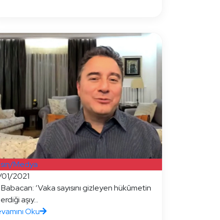
sın/Medya
/01/2021
i Babacan: ‘Vaka sayısını gizleyen hükûmetin
rdiği aşıy...
vamını Oku