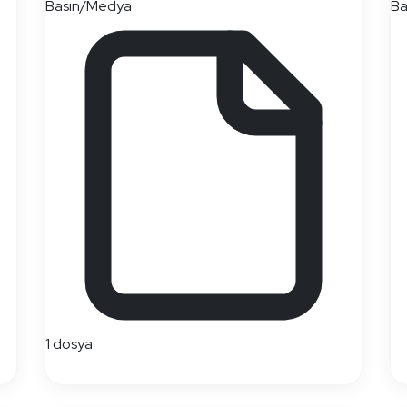
Basın/Medya
Ba
1 dosya