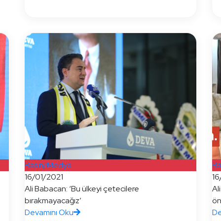
Basın/Medya
Ba
16/01/2021
16
Ali Babacan: ‘Bu ülkeyi çetecilere
Al
bırakmayacağız’
öne
Devamını Oku
De