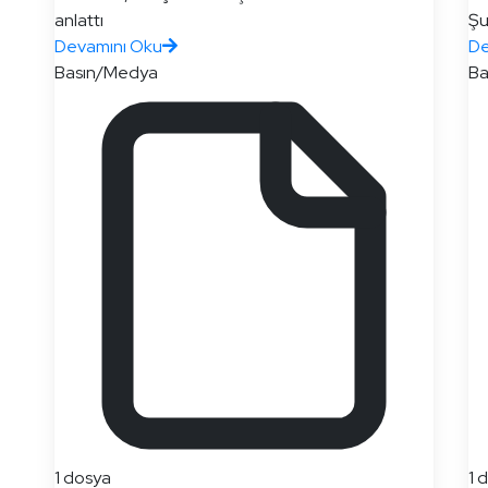
anlattı
Şu
Devamını Oku
De
Basın/Medya
Ba
1 dosya
1 