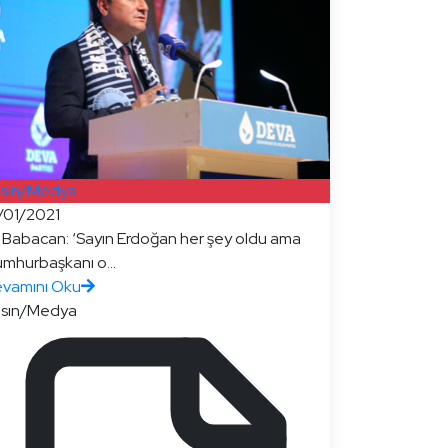
sın/Medya
/01/2021
i Babacan: ‘Sayın Erdoğan her şey oldu ama
mhurbaşkanı o...
vamını Oku
sın/Medya