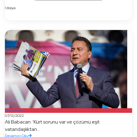
1 dosya
Basın/Medya
07/12/2022
Ali Babacan: ‘Kürt sorunu var ve çözümü eşit
vatandaşlıktan...
Devamını Oku