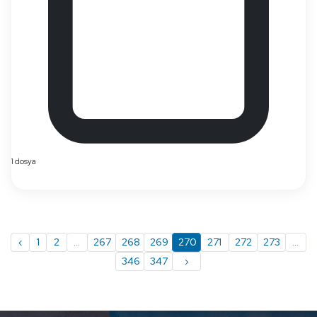
1 dosya
‹
1
2
...
267
268
269
270
271
272
273
...
346
347
›