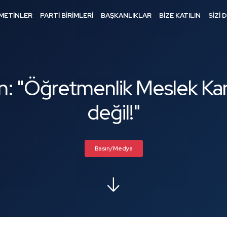
METİNLER
PARTİ BİRİMLERİ
BAŞKANLIKLAR
BİZE KATILIN
SİZİ 
n: "Öğretmenlik Meslek Kan
değil!"
Basın/Medya