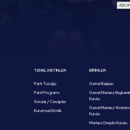
ABON
TEMEL METİNLER
BİRİMLER
Parti Tüzüğü
Genel Başkan
Parti Programı
Genel Merkez Başkanlı
Kurulu
Sorular / Cevaplar
Genel Merkez Yönetim
Kurumsal Kimlik
Kurulu
Merkez Disiplin Kurulu