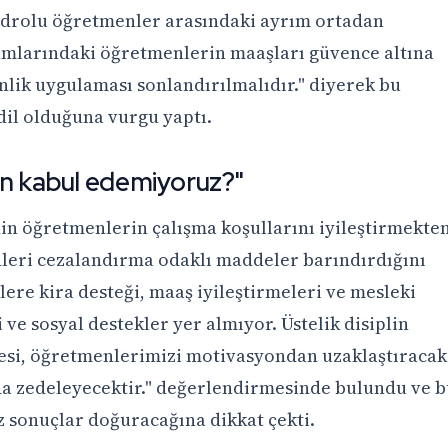
kadrolu öğretmenler arasındaki ayrım ortadan
umlarındaki öğretmenlerin maaşları güvence altına
nlik uygulaması sonlandırılmalıdır." diyerek bu
adil olduğuna vurgu yaptı.
en kabul edemiyoruz?"
in öğretmenlerin çalışma koşullarını iyileştirmekte
eri cezalandırma odaklı maddeler barındırdığını
nlere kira desteği, maaş iyileştirmeleri ve mesleki
i ve sosyal destekler yer almıyor. Üstelik disiplin
mesi, öğretmenlerimizi motivasyondan uzaklaştıracak
 da zedeleyecektir." değerlendirmesinde bulundu ve 
z sonuçlar doğuracağına dikkat çekti.