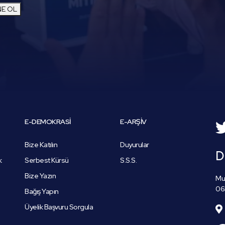
E OL
E-DEMOKRASİ
E-ARŞİV
Bize Katılın
Duyurular
D
k
Serbest Kürsü
S.S.S.
Bize Yazın
Mus
06
Bağış Yapın
Üyelik Başvuru Sorgula