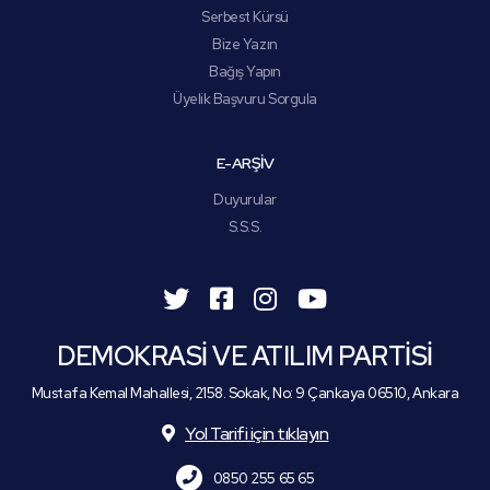
Serbest Kürsü
Bize Yazın
Bağış Yapın
Üyelik Başvuru Sorgula
E-ARŞİV
Duyurular
S.S.S.
DEMOKRASİ VE ATILIM PARTİSİ
Mustafa Kemal Mahallesi, 2158. Sokak, No: 9 Çankaya 06510, Ankara
Yol Tarifi için tıklayın
0850 255 65 65