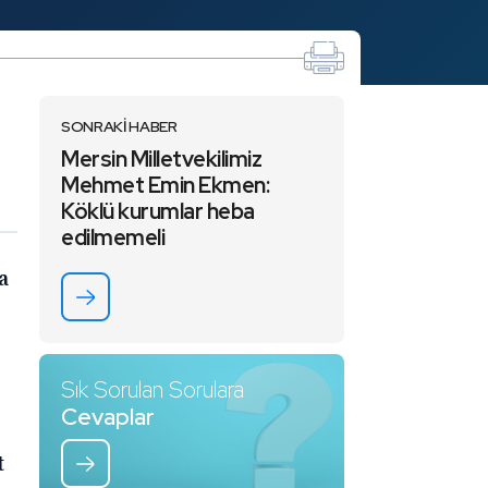
SONRAKİ HABER
Mersin Milletvekilimiz
Mehmet Emin Ekmen:
Köklü kurumlar heba
edilmemeli
a
Sık Sorulan Sorulara
Cevaplar
t