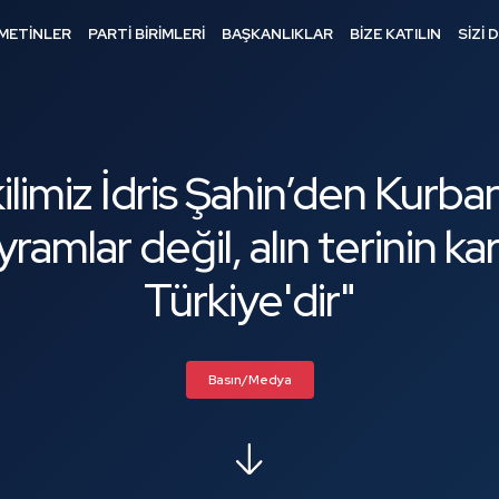
METİNLER
PARTİ BİRİMLERİ
BAŞKANLIKLAR
BİZE KATILIN
SİZİ 
ilimiz İdris Şahin’den Kurba
amlar değil, alın terinin kar
Türkiye'dir"
Basın/Medya