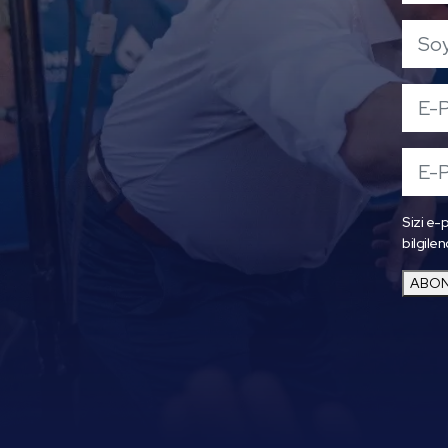
Sizi e-p
bilgilen
ABON