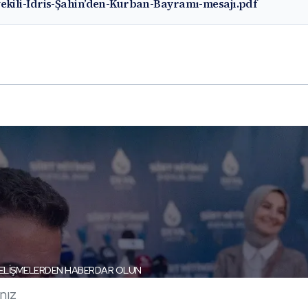
vekili-İdris-Şahin’den-Kurban-Bayramı-mesajı.pdf
ELİŞMELERDEN HABERDAR OLUN