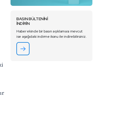
BASIN BÜLTENİNİ
İNDİRİN
Haber ekinde bir basın açıklaması mevcut
ise aşağıdaki indirme ikonu ile indirebilirsiniz.
ki
ır