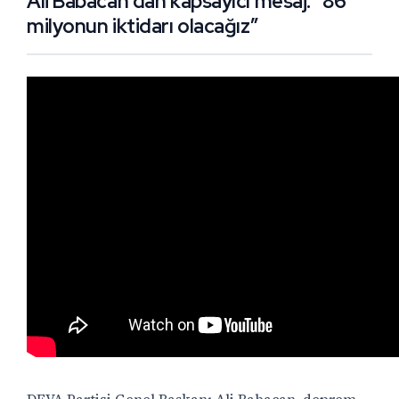
Ali Babacan’dan kapsayıcı mesaj: “86
milyonun iktidarı olacağız”