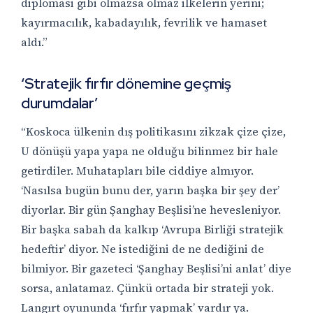
diplomasi gibi olmazsa olmaz ilkelerin yerini;
kayırmacılık, kabadayılık, fevrilik ve hamaset
aldı.”
‘Stratejik fırfır dönemine geçmiş
durumdalar’
“Koskoca ülkenin dış politikasını zikzak çize çize,
U dönüşü yapa yapa ne olduğu bilinmez bir hale
getirdiler. Muhatapları bile ciddiye almıyor.
‘Nasılsa bugün bunu der, yarın başka bir şey der’
diyorlar. Bir gün Şanghay Beşlisi’ne hevesleniyor.
Bir başka sabah da kalkıp ‘Avrupa Birliği stratejik
hedeftir’ diyor. Ne istediğini de ne dediğini de
bilmiyor. Bir gazeteci ‘Şanghay Beşlisi’ni anlat’ diye
sorsa, anlatamaz. Çünkü ortada bir strateji yok.
Langırt oyununda ‘fırfır yapmak’ vardır ya.