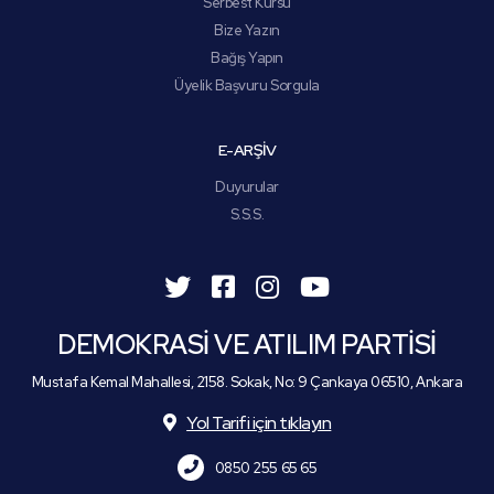
Serbest Kürsü
Bize Yazın
Bağış Yapın
Üyelik Başvuru Sorgula
E-ARŞİV
Duyurular
S.S.S.
DEMOKRASİ VE ATILIM PARTİSİ
Mustafa Kemal Mahallesi, 2158. Sokak, No: 9 Çankaya 06510, Ankara
Yol Tarifi için tıklayın
0850 255 65 65