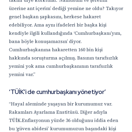
takılır diye korktular. ‘Namusum ve şerefim
üzerine ant içerim’ dediği yemine ne oldu? Takıyor
genel başkan şapkasını, herkese hakaret
edebiliyor. Ama aynı ifadeleri bir başka kişi
kendiyle ilgili kullandığında ‘Cumhurbaşkanı’yım,
bana böyle konuşamazsın’ diyor.
Cumhurbaşkanına hakaretten 160 bin kişi
hakkında soruşturma açılmış. Basının tarafsızlık
yemini yok ama cumhurbaşkanının tarafsızlık
yemini var.”
‘TÜİK’i de cumhurbaşkanı yönetiyor’
“Hayal aleminde yaşayan bir kurumumuz var.
Rakamları Ayarlama Enstitüsü. Diğer adıyla
TÜİK.Enflasyonun yüzde 36 olduğunu iddia eden
bu ‘güven abidesi’ kurumumuzun başındaki kişi