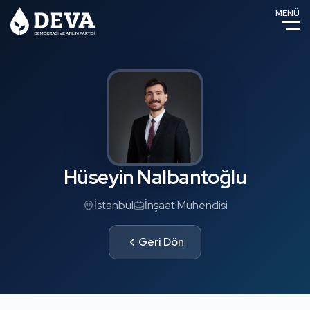
MENÜ
Hüseyin Nalbantoğlu
İstanbul
İnşaat Mühendisi
Geri Dön