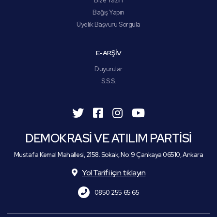
Bize Yazın
Bağış Yapın
Üyelik Başvuru Sorgula
E-ARŞİV
Duyurular
S.S.S.
DEMOKRASİ VE ATILIM PARTİSİ
Mustafa Kemal Mahallesi, 2158. Sokak, No: 9 Çankaya 06510, Ankara
Yol Tarifi için tıklayın
0850 255 65 65