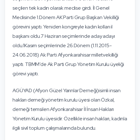
seçilen tek kadın olarak meclise girdi. İl Genel
Meclisinde 1.Dönem AK Parti Grup Başkan Vekilliği
görevini yaptı. Yeniden kongreyle kadın kolları il
başkanı oldu.7 Haziran seçimlerinde aday adayı
oldu.1Kasım seçimlerinde 26.Dönem (1.11.2015-
24.06.2018) Ak Parti Afyonkarahisar milletvekilliği
yaptı. TBMM’de Ak Parti Grup Yönetim Kurulu üyeliği
görevi yaptı.
AGÜYAD (Afyon Güzel Yarınlar Derneği)isimli insan
hakları derneği yönetim kurulu üyesi olan Özkal,
derneği temsilen Afyonkarahisar İl İnsan Hakları
Yönetim Kurulu üyesidir. Özellikle insan hakları, kadınla
ilgili sivil toplum çalışmalarında bulundu.