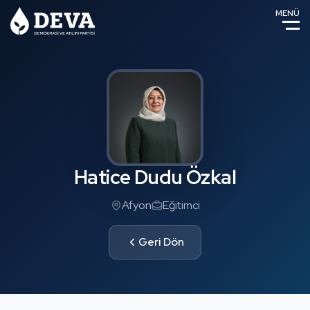
MENÜ
Hatice Dudu Özkal
Afyon
Eğitimci
Geri Dön