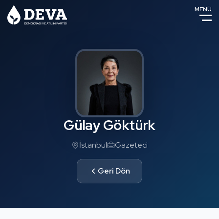
MENÜ
Gülay Göktürk
İstanbul
Gazeteci
Geri Dön