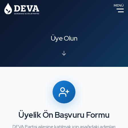
MENÜ
Üye Olun
Üyelik Ön Başvuru Formu
DEVA Partisi ailesine katılmak için aşağıdaki adımları