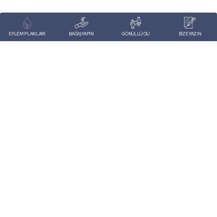
EYLEM PLANLARI
BAĞIŞ YAPIN
GÖNÜLLÜ OL!
BİZE YAZIN