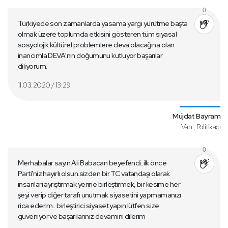
0
Türkiyede son zamanlarda yasama yargı yürütme başta
olmak üzere toplumda etkisini gösteren tüm siyasal
sosyolojik kültürel problemlere deva olacağına olan
inancımla DEVA'nın doğumunu kutluyor başarılar
diliyorum.
11.03.2020 / 13:29
Müjdat Bayram
Van , Politikacı
0
Merhabalar sayın Ali Babacan beyefendi..ilk önce
Parti'niz hayırlı olsun.sizden bir TC vatandaşı olarak
insanları ayrıştırmak yerine birleştirmek, bir kesime her
şeyi verip diğer tarafı unutmak siyasetini yapmamanızı
rica ederim.. birleştirici siyaset yapın lütfen.size
güveniyor ve başarılarınız devamını dilerim