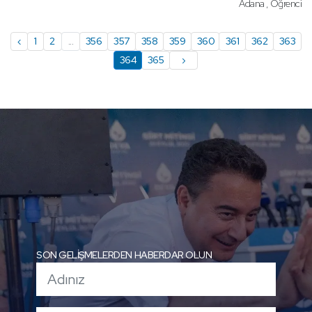
Adana , Öğrenci
‹
1
2
...
356
357
358
359
360
361
362
363
364
365
›
SON GELİŞMELERDEN HABERDAR OLUN