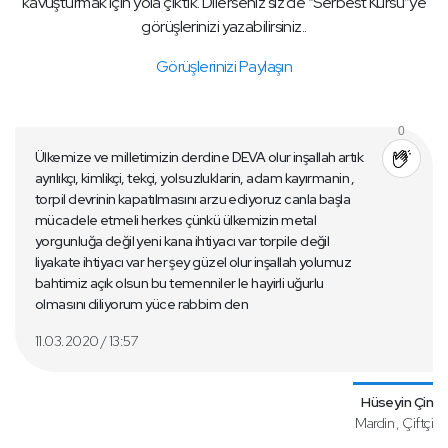
kavuşturmak için yola çıktık. Dilerseniz siz de “Serbest Kürsü”ye
görüşlerinizi yazabilirsiniz..
Görüşlerinizi Paylaşın
0
Ülkemize ve milletimizin derdine DEVA olur inşallah artık
ayrılıkçı, kimlikçi, tekçi, yolsuzluklarin, adam kayırmanin ,
torpil devrinin kapatılmasını arzu ediyoruz canla başla
mücadele etmeli herkes çünkü ülkemizin metal
yorgunluğa değil yeni kana ihtiyacı var torpile değil
liyakate ihtiyacı var her şey güzel olur inşallah yolumuz
bahtimiz açık olsun bu temenniler le hayirli uğurlu
olmasını diliyorum yüce rabbim den
11.03.2020 / 13:57
Hüseyin Çin
Mardin , Çiftçi