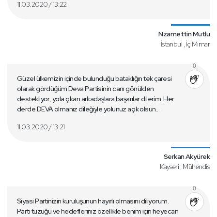
11.03.2020 / 13:22
Nzamettin Mutlu
İstanbul , İç Mimar
0
Güzel ülkemizin içinde bulunduğu bataklığın tek çaresi
olarak gördüğüm Deva Partisinin canı gönülden
destekliyor, yola çıkan arkadaşlara başarılar dilerim. Her
derde DEVA olmanız dileğiyle yolunuz açık olsun...
11.03.2020 / 13:21
Serkan Akyürek
Kayseri , Mühendis
0
Siyasi Partinizin kuruluşunun hayırlı olmasını diliyorum.
Parti tüzüğü ve hedefleriniz özellikle benim için heyecan