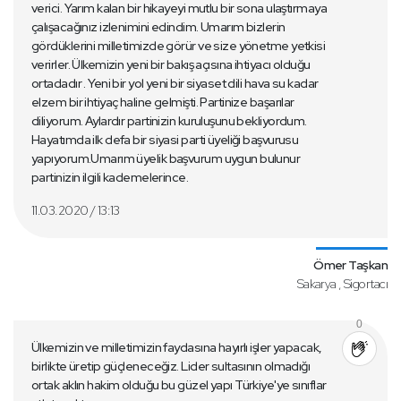
verici. Yarım kalan bir hikayeyi mutlu bir sona ulaştırmaya
çalışacağınız izlenimini edindim. Umarım bizlerin
gördüklerini milletimizde görür ve size yönetme yetkisi
verirler. Ülkemizin yeni bir bakış açısına ihtiyacı olduğu
ortadadır . Yeni bir yol yeni bir siyaset dili hava su kadar
elzem bir ihtiyaç haline gelmişti. Partinize başarılar
diliyorum. Aylardır partinizin kuruluşunu bekliyordum.
Hayatımda ilk defa bir siyasi parti üyeliği başvurusu
yapıyorum.Umarım üyelik başvurum uygun bulunur
partinizin ilgili kademelerince.
11.03.2020 / 13:13
Ömer Taşkan
Sakarya , Sigortacı
0
Ülkemizin ve milletimizin faydasına hayırlı işler yapacak,
birlikte üretip güçleneceğiz. Lider sultasının olmadığı
ortak aklın hakim olduğu bu güzel yapı Türkiye'ye sınıflar