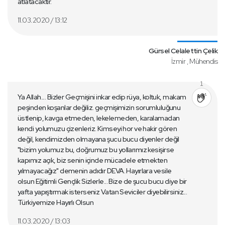
atlatacaktır.
11.03.2020 / 13:12
Gürsel Celalettin Çelik
İzmir , Mühendis
1
Ya Allah.... Bizler Geçmişini inkar edip rüya, koltuk, makam
peşinden koşanlar değiliz. geçmişimizin sorumluluğunu
üstlenip, kavga etmeden, lekelemeden, karalamadan
kendi yolumuzu çizenleriz. Kimseyi hor ve hakir gören
değil, kendimizden olmayana şucu bucu diyenler değil
"bizim yolumuz bu, doğrumuz bu yollarımız kesişirse
kapımız açık, biz senin içinde mücadele etmekten
yılmayacağız" demenin adıdır DEVA. Hayırlara vesile
olsun Eğitimli Gençlik Sizlerle... Bize de şucu bucu diye bir
yafta yapıştırmak isterseniz Vatan Seviciler diyebilirsiniz...
Türkiyemize Hayırlı Olsun
11.03.2020 / 13:03