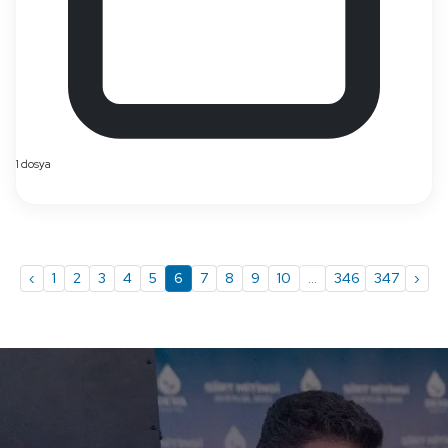
1 dosya
‹
1
2
3
4
5
6
7
8
9
10
...
346
347
›