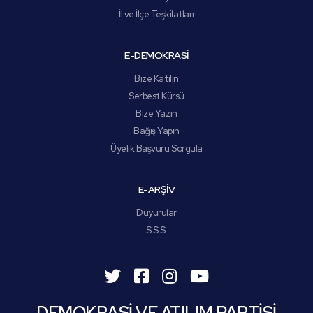
İl ve İlçe Teşkilatları
E-DEMOKRASİ
Bize Katılın
Serbest Kürsü
Bize Yazın
Bağış Yapın
Üyelik Başvuru Sorgula
E-ARŞİV
Duyurular
S.S.S.
DEMOKRASİ VE ATILIM PARTİSİ