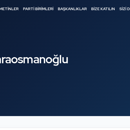
METİNLER
PARTİ BİRİMLERİ
BAŞKANLIKLAR
BİZE KATILIN
SİZİ 
araosmanoğlu