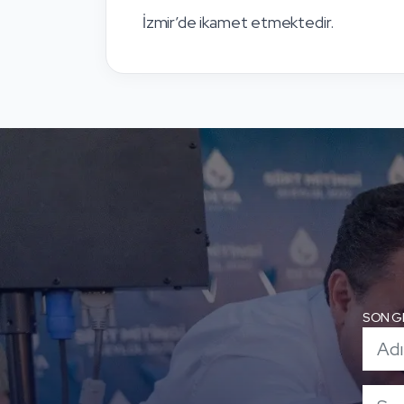
İzmir’de ikamet etmektedir.
SON G