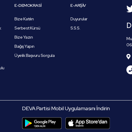
E-DEMOKRASİ
E-ARŞİV
Bize Katılın
Duyurular
D
k
Serbest Kürsü
S.S.S.
Bize Yazın
Mus
06
Bağış Yapın
Üyelik Başvuru Sorgula
ulu
DEVA Partisi Mobil Uygulamasını İndirin