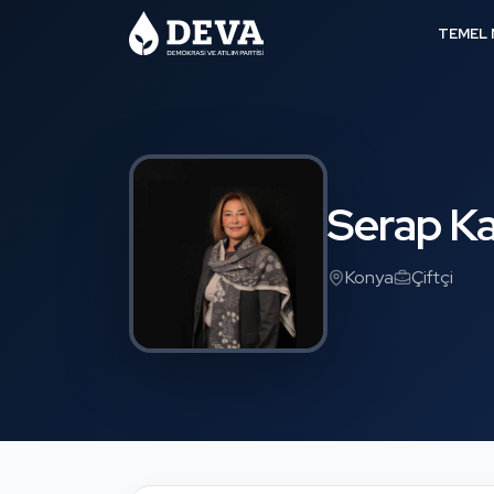
TEMEL 
Serap K
Konya
Çiftçi