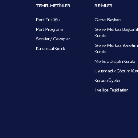
TEMEL METİNLER
BİRİMLER
Parti Tüzüğü
Genel Başkan
Parti Programı
Genel Merkez Başkanlı
Kurulu
Sorular / Cevaplar
Genel Merkez Yönetim
Kurumsal Kimlik
Kurulu
Merkez Disiplin Kurulu
Uyuşmazlık Çözüm Kur
Kurucu Üyeler
İl ve İlçe Teşkilatları