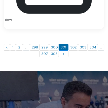
1 dosya
‹
1
2
...
298
299
300
301
302
303
304
...
307
308
›