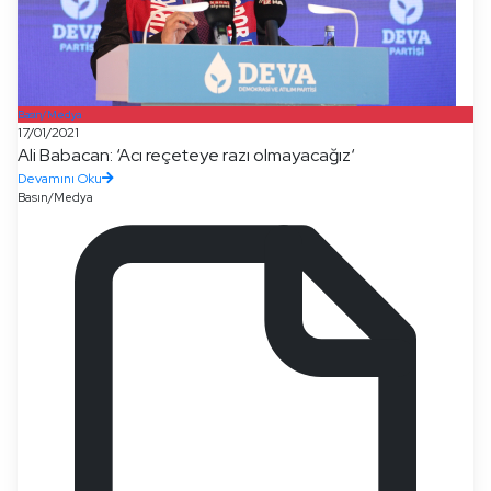
Basın/Medya
17/01/2021
Ali Babacan: ‘Acı reçeteye razı olmayacağız‘
Devamını Oku
Basın/Medya