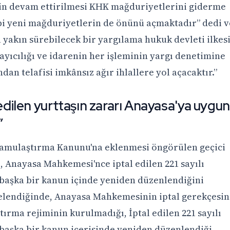
için devam ettirilmesi KHK mağduriyetlerini giderme
bi yeni mağduriyetlerin de önünü açmaktadır” dedi v
 yakın sürebilecek bir yargılama hukuk devleti ilkesi
yıcılığı ve idarenin her işleminin yargı denetimine
dan telafisi imkânsız ağır ihlallere yol açacaktır.”
 edilen yurttaşın zararı Anayasa'ya uygun
”
 Kamulaştırma Kanunu'na eklenmesi öngörülen geçici
 Anayasa Mahkemesi'nce iptal edilen 221 sayılı
başka bir kanun içinde yeniden düzenlendiğini
lendiğinde, Anayasa Mahkemesinin iptal gerekçesin
tırma rejiminin kurulmadığı, İptal edilen 221 sayılı
başka bir kanun içerisinde yeniden düzenlendiği