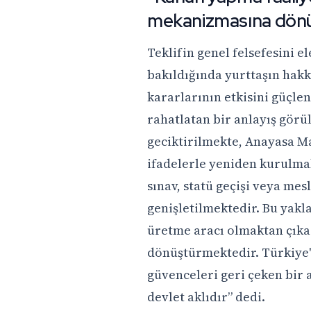
mekanizmasına dönü
Teklifin genel felsefesini e
bakıldığında yurttaşın hakk
kararlarının etkisini güçle
rahatlatan bir anlayış gör
geciktirilmekte, Anayasa Ma
ifadelerle yeniden kurulmak
sınav, statü geçişi veya mes
genişletilmektedir. Bu yakl
üretme aracı olmaktan çık
dönüştürmektedir. Türkiye'n
güvenceleri geri çeken bir 
devlet aklıdır” dedi.