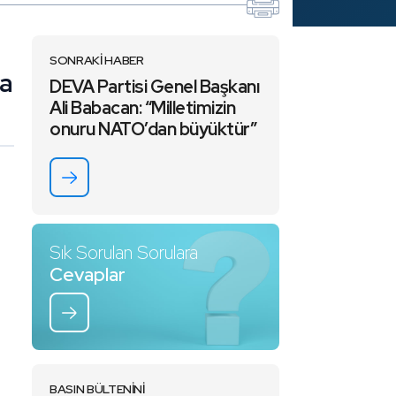
SONRAKİ HABER
na
DEVA Partisi Genel Başkanı
Ali Babacan: “Milletimizin
onuru NATO’dan büyüktür”
,
Sık Sorulan Sorulara
Cevaplar
BASIN BÜLTENİNİ