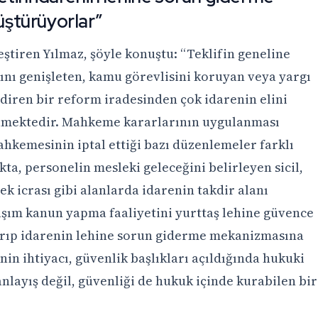
ştürüyorlar”
leştiren Yılmaz, şöyle konuştu: “Teklifin geneline
ını genişleten, kamu görevlisini koruyan veya yargı
ndiren bir reform iradesinden çok idarenin elini
ülmektedir. Mahkeme kararlarının uygulanması
hkemesinin iptal ettiği bazı düzenlemeler farklı
ta, personelin mesleki geleceğini belirleyen sicil,
lek icrası gibi alanlarda idarenin takdir alanı
aşım kanun yapma faaliyetini yurttaş lehine güvence
arıp idarenin lehine sorun giderme mekanizmasına
in ihtiyacı, güvenlik başlıkları açıldığında hukuki
anlayış değil, güvenliği de hukuk içinde kurabilen bir