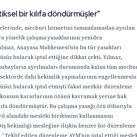
iksel bir kılıfa döndürmüşler”
addelerinde, mecburi hizmetini tamamlamadan ayrılan
ra yönelik çalışma yasaklarının yeniden
Yılmaz, Anayasa Mahkemesi'nin bu tür yasakları
süz bularak iptal ettiğine dikkat çekti. Yılmaz,
subayların ayrılmaları durumunda kalan tüm mecbu
l sektörde dahi hekimlik yapmalarının engellenmesin
üsüz bularak iptal etmişti fakat mezkûr düzenleme
konusu kararlarının özünü kavramak yerine hak
ılıfa döndürmüştür. Bu çalışma yasağı özü itibarıyla
vil alandaki mesleki birikimini kullanmasını
iş hekimliği mesleğine ilişkin benzer bir düzenleme
 “Teklif edilen düzenleme AYM'nin iptal ettiği mesle