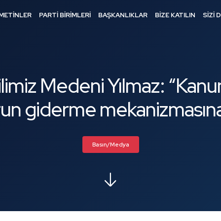
METİNLER
PARTİ BİRİMLERİ
BAŞKANLIKLAR
BİZE KATILIN
SİZİ 
ilimiz Medeni Yılmaz: “Kanu
orun giderme mekanizmasın
Basın/Medya