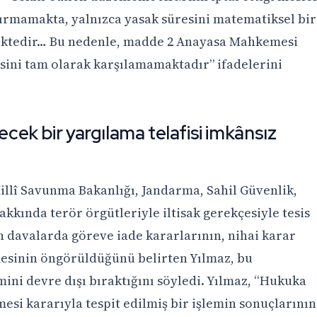
ırmamakta, yalnızca yasak süresini matematiksel bir
ektedir… Bu nedenle, madde 2 Anayasa Mahkemesi
sini tam olarak karşılamamaktadır” ifadelerini
lecek bir yargılama telafisi imkânsız
Millî Savunma Bakanlığı, Jandarma, Sahil Güvenlik,
kkında terör örgütleriyle iltisak gerekçesiyle tesis
an davalarda göreve iade kararlarının, nihai karar
esinin öngörüldüğünü belirten Yılmaz, bu
ni devre dışı bıraktığını söyledi. Yılmaz, “Hukuka
mesi kararıyla tespit edilmiş bir işlemin sonuçlarının