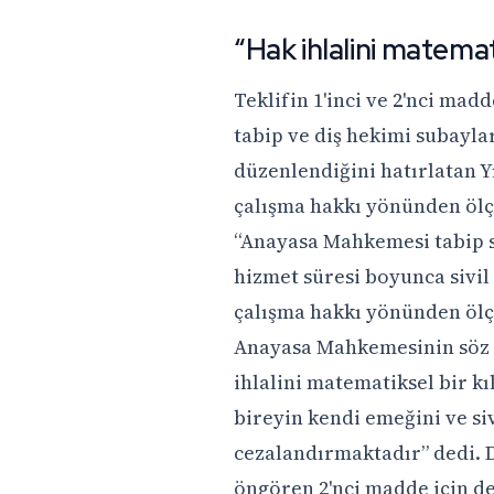
“Hak ihlalini matemat
Teklifin 1'inci ve 2'nci m
tabip ve diş hekimi subayla
düzenlendiğini hatırlatan 
çalışma hakkı yönünden ölçü
“Anayasa Mahkemesi tabip 
hizmet süresi boyunca sivi
çalışma hakkı yönünden ölç
Anayasa Mahkemesinin söz 
ihlalini matematiksel bir k
bireyin kendi emeğini ve si
cezalandırmaktadır” dedi. D
öngören 2'nci madde için de