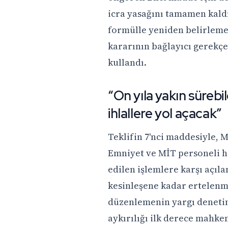
icra yasağını tamamen kald
formülle yeniden belirlem
kararının bağlayıcı gerekçe
kullandı.
“On yıla yakın sürebi
ihlallere yol açacak”
Teklifin 7'nci maddesiyle, 
Emniyet ve MİT personeli ha
edilen işlemlere karşı açıl
kesinleşene kadar ertelenm
düzenlemenin yargı denetimi
aykırılığı ilk derece mahke