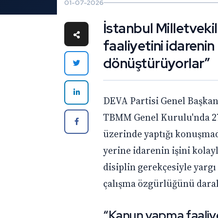
01-07-2026
İstanbul Milletvek
faaliyetini idaren
dönüştürüyorlar”
DEVA Partisi Genel Başkan 
TBMM Genel Kurulu'nda 27
üzerinde yaptığı konuşmad
yerine idarenin işini kolayl
disiplin gerekçesiyle yargı
çalışma özgürlüğünü daralt
“Kanun yapma faaliye