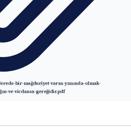
Nerede-bir-mağduriyet-varsa-yanında-olmak-
ğın-ve-vicdanın-gereğidir.pdf