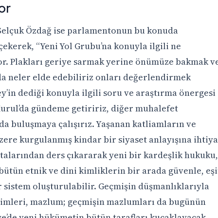
or
 Selçuk Özdağ ise parlamentonun bu konuda
çekerek, “Yeni Yol Grubu’na konuyla ilgili ne
r. Plakları geriye sarmak yerine önümüze bakmak v
a neler elde edebiliriz onları değerlendirmek
in dediği konuyla ilgili soru ve araştırma önergesi
Kurul’da gündeme getiririz, diğer muhalefet
ada buluşmaya çalışırız. Yaşanan katliamların ve
ere kurgulanmış kindar bir siyaset anlayışına ihtiy
hatalarından ders çıkararak yeni bir kardeşlik hukuku,
ütün etnik ve dini kimliklerin bir arada güvenle, eşi
r sistem oluşturulabilir. Geçmişin düşmanlıklarıyla
limleri, mazlum; geçmişin mazlumları da bugünün
riye’de yeni hükümetin bütün tarafları kucaklayacak