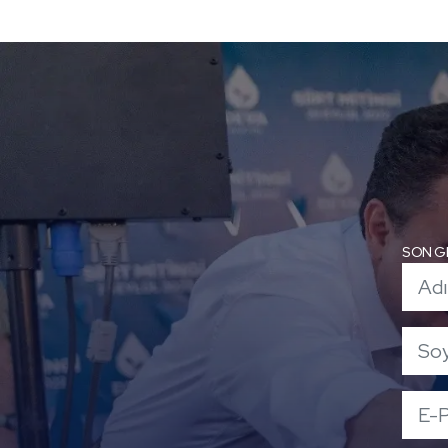
SON G