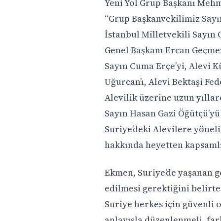
Yeni Yol Grup Başkanı Mehm
“Grup Başkanvekilimiz Sayı
İstanbul Milletvekili Sayın 
Genel Başkanı Ercan Geçmez’
Sayın Cuma Erçe’yi, Alevi K
Uğurcan’ı, Alevi Bektaşi Fe
Alevilik üzerine uzun yıllar
Sayın Hasan Gazi Öğütçü’y
Suriye’deki Alevilere yöneli
hakkında heyetten kapsamlı 
Ekmen, Suriye’de yaşanan g
edilmesi gerektiğini belirt
Suriye herkes için güvenli 
anlayışla düzenlenmeli, fark