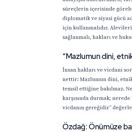
süreçlerin içerisinde göreb
diplomatik ve siyasi gücü ad
için kullanmalıdır. Alevile
sağlanmalı, hakları ve huku
“Mazlumun dini, etni
İnsan hakları ve vicdani s
nettir: Mazlumun dini, etni
temsil ettiğine bakılmaz. N
karşısında durmak; nerede 
vicdanın gereğidir” değerl
Özdağ: Önümüze bak