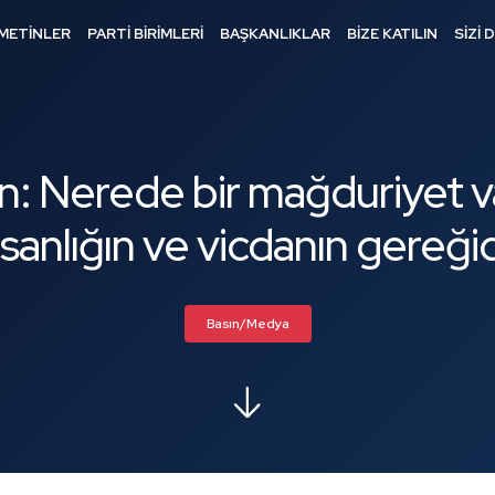
METİNLER
PARTİ BİRİMLERİ
BAŞKANLIKLAR
BİZE KATILIN
SİZİ 
n: Nerede bir mağduriyet v
nsanlığın ve vicdanın gereğid
Basın/Medya