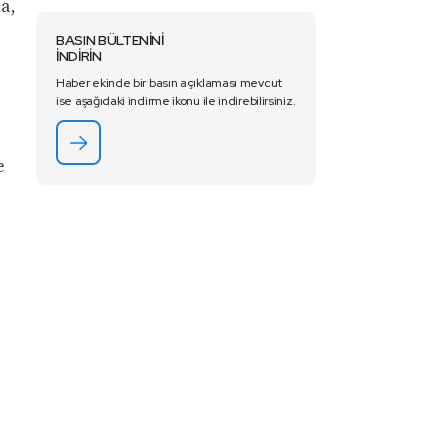
a,
BASIN BÜLTENİNİ
İNDİRİN
Haber ekinde bir basın açıklaması mevcut
ise aşağıdaki indirme ikonu ile indirebilirsiniz.
e
i