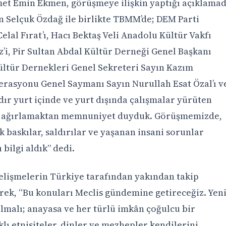
et Emin Ekmen, görüşmeye ilişkin yaptığı açıklamad
n Selçuk Özdağ ile birlikte TBMM’de; DEM Parti
Celal Fırat’ı, Hacı Bektaş Veli Anadolu Kültür Vakfı
i, Pir Sultan Abdal Kültür Derneği Genel Başkanı
ültür Dernekleri Genel Sekreteri Sayın Kazım
derasyonu Genel Saymanı Sayın Nurullah Esat Özal’ı v
dır yurt içinde ve yurt dışında çalışmalar yürüten
ü ağırlamaktan memnuniyet duyduk. Görüşmemizde,
k baskılar, saldırılar ve yaşanan insani sorunlar
bilgi aldık” dedi.
elişmelerin Türkiye tarafından yakından takip
erek, “Bu konuları Meclis gündemine getireceğiz. Yen
olmalı; anayasa ve her türlü imkân çoğulcu bir
lı etnisiteler, dinler ve mezhepler kendilerini