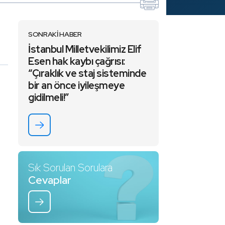
SONRAKİ HABER
İstanbul Milletvekilimiz Elif
Esen hak kaybı çağrısı:
“Çıraklık ve staj sisteminde
bir an önce iyileşmeye
gidilmeli!”
Sık Sorulan Sorulara
Cevaplar