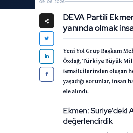
09-06-2026
DEVA Partili Ekme
yanında olmak insa
Yeni Yol Grup Başkanı Me
Özdağ, Türkiye Büyük Mill
temsilcilerinden oluşan h
yaşadığı sorunlar, insan h
ele alındı.
Ekmen: Suriye’deki Al
değerlendirdik