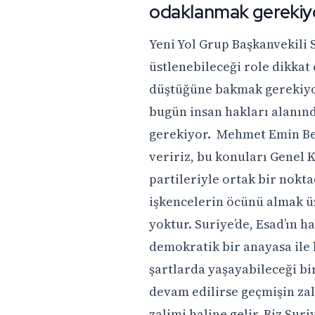
odaklanmak gerekiy
Yeni Yol Grup Başkanvekili
üstlenebileceği role dikkat 
düştüğüne bakmak gerekiyo
bugün insan hakları alanınd
gerekiyor. Mehmet Emin Bey’
veririz, bu konuları Genel 
partileriyle ortak bir nokt
işkencelerin öcünü almak üz
yoktur. Suriye’de, Esad’ın 
demokratik bir anayasa ile b
şartlarda yaşayabileceği bi
devam edilirse geçmişin za
zalimi haline gelir. Biz Su