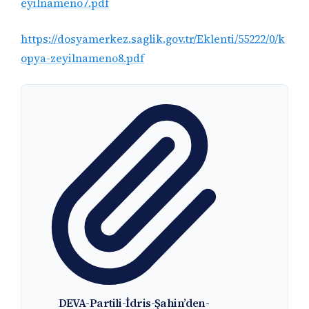
eyilnameno7.pdf
https://dosyamerkez.saglik.gov.tr/Eklenti/55222/0/k
opya-zeyilnameno8.pdf
DEVA-Partili-İdris-Şahin’den-