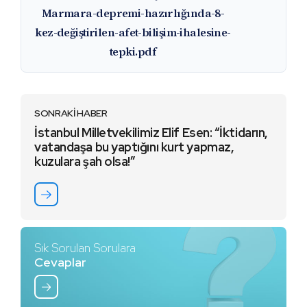
Marmara-depremi-hazırlığında-8-
kez-değiştirilen-afet-bilişim-ihalesine-
tepki.pdf
SONRAKİ HABER
İstanbul Milletvekilimiz Elif Esen: “İktidarın,
vatandaşa bu yaptığını kurt yapmaz,
kuzulara şah olsa!”
Sık Sorulan Sorulara
Cevaplar