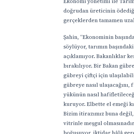
Ekonomi yönetimi ile Tarım
doğrudan üreticinin ödediği
gerçeklerden tamamen uzak 
Şahin, “Ekonominin başında
söylüyor, tarımın başındaki 
açıklamıyor. Bakanlıklar ke
bırakılıyor. Bir Bakan gübre
gübreyi çiftçi için ulaşılabi
gübreye nasıl ulaşacağını, f
yükünün nasıl hafifletilece
kuruyor. Elbette el emeği kı
Bizim itirazımız buna değil
vitrinle meşgul olmasınadır.
boğuşuyor, iktidar hâlâ ger