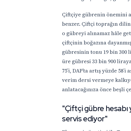
Çiftçiye gübrenin önemini 
benzer. Çiftçi toprağın dilin
o gübreyi alınamaz hâle get
çiftçinin boğazına dayanmı
gübresinin tonu 19 bin 300 li
üre gübresi 33 bin 900 liray
75’i, DAP’ta artış yüzde 58’i 
verim dersi vermeye kalkıy
anlatacağınıza önce beşli çet
"Çiftçi gübre hesabı 
servis ediyor"