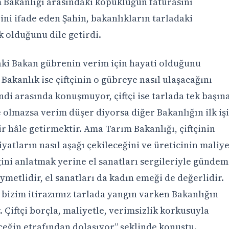
 Bakanlığı arasındaki kopukluğun faturasını
ni ifade eden Şahin, bakanlıkların tarladaki
olduğunu dile getirdi.
ki Bakan gübrenin verim için hayati olduğunu
Bakanlık ise çiftçinin o gübreye nasıl ulaşacağını
ndi arasında konuşmuyor, çiftçi ise tarlada tek başın
 olmazsa verim düşer diyorsa diğer Bakanlığın ilk işi
lir hâle getirmektir. Ama Tarım Bakanlığı, çiftçinin
iyatların nasıl aşağı çekileceğini ve üreticinin maliye
ğini anlatmak yerine el sanatları sergileriyle gündem
ymetlidir, el sanatları da kadın emeği de değerlidir.
, bizim itirazımız tarlada yangın varken Bakanlığın
 Çiftçi borçla, maliyetle, verimsizlik korkusuyla
çeğin etrafından dolaşıyor” şeklinde konuştu.