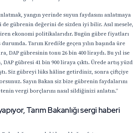
anlatmak, yangın yerinde suyun faydasını anlatmaya
i de gübrenin değerini de sizden iyi bilir. Asıl mesele
iren ekonomi politikalarıdır. Bugün gübre fiyatları
ş durumda. Tarım Kredi’de geçen yılın başında üre
ra, DAP gübresinin tonu 26 bin 400 liraydı. Bu yıl ise
a, DAP gübresi 41 bin 900 liraya çıktı. Ürede artış yüz
aştı. Siz gübreyi lüks hâline getirdiniz, sonra çiftçiye
orsunuz. Sayın Bakan siz bize gübrenin faydalarını
enin vergi borçlarını nasıl sildiğinizi anlatın.”
yapıyor, Tarım Bakanlığı sergi haberi