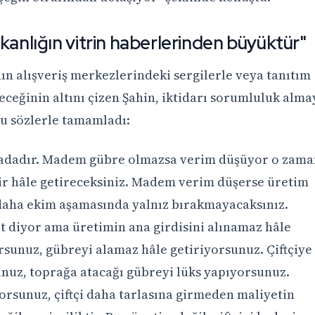
kanlığın vitrin haberlerinden büyüktür"
nın alışveriş merkezlerindeki sergilerle veya tanıtım
eceğinin altını çizen Şahin, iktidarı sorumluluk alma
şu sözlerle tamamladı:
rtadadır. Madem gübre olmazsa verim düşüyor o zama
bilir hâle getireceksiniz. Madem verim düşerse üretim
 daha ekim aşamasında yalnız bırakmayacaksınız.
ret diyor ama üretimin ana girdisini alınamaz hâle
orsunuz, gübreyi alamaz hâle getiriyorsunuz. Çiftçiye
unuz, toprağa atacağı gübreyi lüks yapıyorsunuz.
orsunuz, çiftçi daha tarlasına girmeden maliyetin