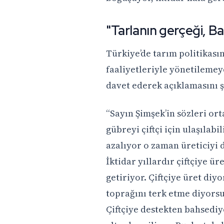
"Tarlanın gerçeği, Ba
Türkiye’de tarım politikası
faaliyetleriyle yönetilemey
davet ederek açıklamasını 
“Sayın Şimşek’in sözleri o
gübreyi çiftçi için ulaşıla
azalıyor o zaman üreticiyi
İktidar yıllardır çiftçiye ü
getiriyor. Çiftçiye üret diy
toprağını terk etme diyors
Çiftçiye destekten bahsediy