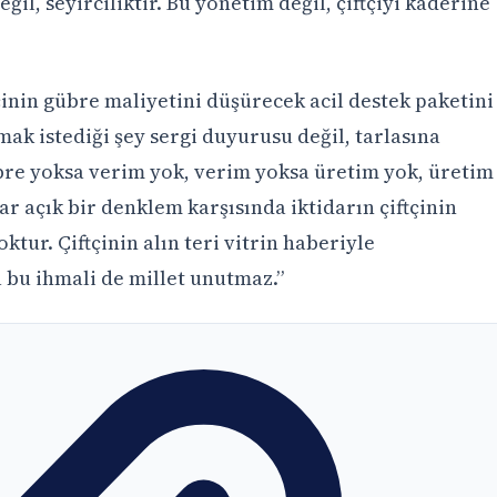
eğil, seyirciliktir. Bu yönetim değil, çiftçiyi kaderine
çinin gübre maliyetini düşürecek acil destek paketini
mak istediği şey sergi duyurusu değil, tarlasına
bre yoksa verim yok, verim yoksa üretim yok, üretim
r açık bir denklem karşısında iktidarın çiftçinin
tur. Çiftçinin alın teri vitrin haberiyle
a bu ihmali de millet unutmaz.”