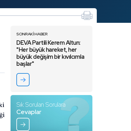
SONRAKİ HABER
DEVA Partili Kerem Altun:
"Her büyük hareket, her
büyük değişim bir kıvılcımla
başlar"
Sık Sorulan Sorulara
ki
Cevaplar
ği