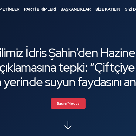
METİNLER
PARTİ BİRİMLERİ
BAŞKANLIKLAR
BİZE KATILIN
SİZİ 
limiz İdris Şahin’den Hazin
çıklamasına tepki: “Çiftçiy
n yerinde suyun faydasını a
Basın/Medya