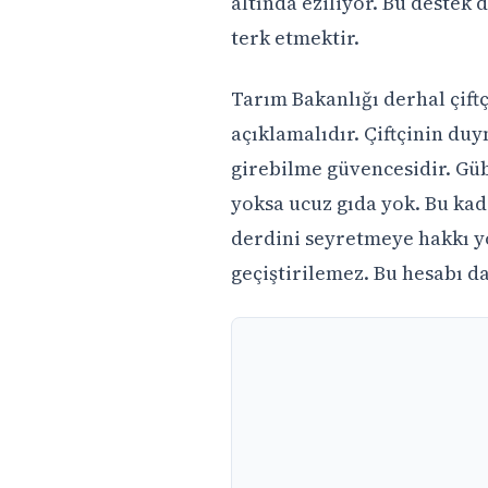
altında eziliyor. Bu destek d
terk etmektir.
Tarım Bakanlığı derhal çift
açıklamalıdır. Çiftçinin duy
girebilme güvencesidir. Gü
yoksa ucuz gıda yok. Bu kada
derdini seyretmeye hakkı yok
geçiştirilemez. Bu hesabı d