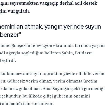
ngını seyretmekten vazgeçip derhal acil destek
ğini vurguladı.
nemini anlatmak, yangın yerinde suyun
 benzer"
hmet Şimşek’in televizyon ekranında tarımda yaşan
ndi ağzıyla söylediğini belirten Şahin, iktidarın
leştirdi.
 kullanmazsanız aynı topraktan yüzde elli bile verim
oğru. Gübresiz verim olmaz, verim olmazsa üretim
rda ucuz gıda olmaz. Ama Sayın Şimşek’in görmediği
çek şudur, bu ülkede çiftçi gübrenin önemini
i alamadığı için zorlanıyor.