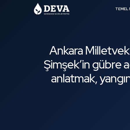
TEMEL 
Ankara Milletveki
Şimşek’in gübre a
anlatmak, yangı